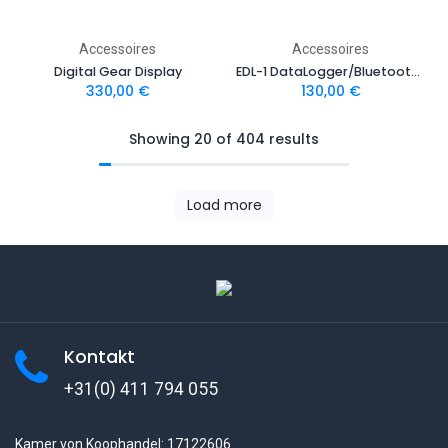
Accessoires
Accessoires
Digital Gear Display
EDL-1 DataLogger/Bluetooth module
330,00
€
130,00
€
Showing 20 of 404 results
Load more
Kontakt
+31(0) 411 794 055
Kamer von Koophandel: 17122606