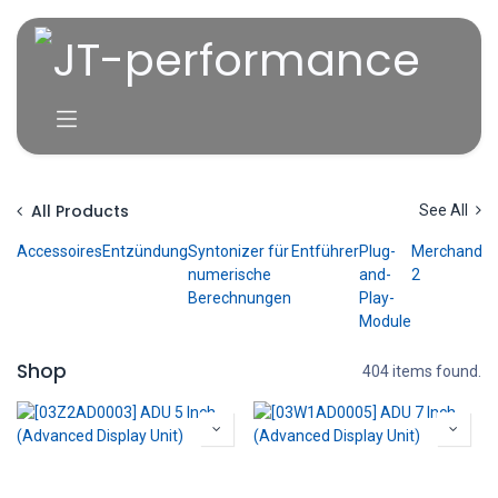
Zum Inhalt springen
All Products
See All
Accessoires
Entzündung
Syntonizer für
Entführer
Plug-
Merchandis
numerische
and-
2
Berechnungen
Play-
Module
Shop
404 items found.