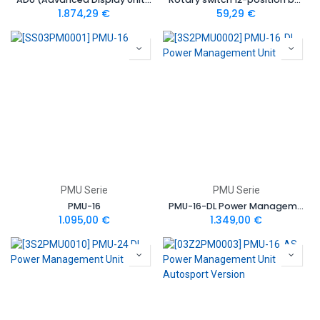
1.874,29
€
59,29
€
PMU Serie
PMU Serie
PMU-16
PMU-16-DL Power Management Unit
1.095,00
€
1.349,00
€