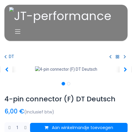
Overslaan naar inhoud
DT
4-pin connector (F) DT Deutsch
6,00
€
(Inclusief btw)
Aan winkelmandje toevoegen