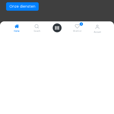
Onze diensten
0
Home
Search
Wishlist
Account
Contact
+31(0) 411 794 055
Kamer van Koophandel: 17122606