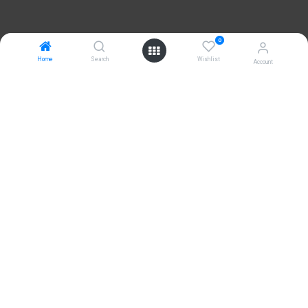
0
Home
Search
Wishlist
Account
Contact
+31(0) 411 794 055
Kamer van Koophandel: 17122606
BTW Nombre: NL001751168B24
Adresse