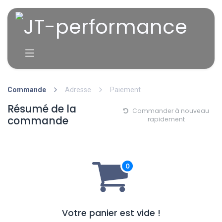
Se rendre au contenu
Commande
Adresse
Paiement
Résumé de la
Commander à nouveau
commande
rapidement
Votre panier est vide !