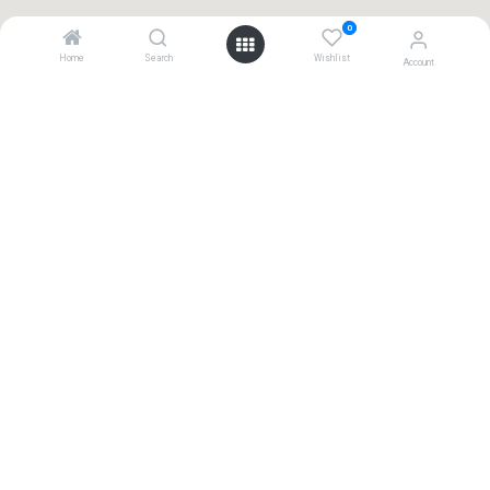
0
Home
Search
Wishlist
Account
Contact
+31(0) 411 794 055
Kamer van Koophandel: 17122606
BTW Nombre: NL001751168B24