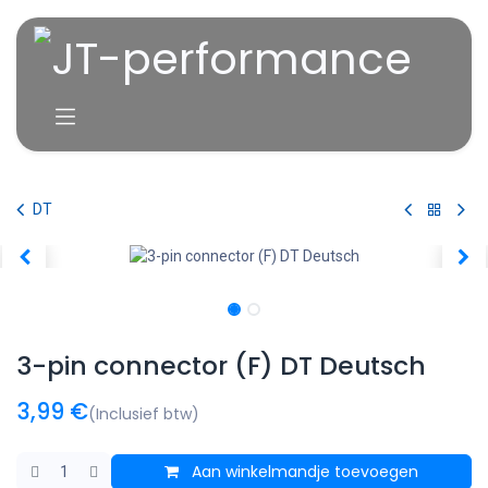
Overslaan naar inhoud
DT
3-pin connector (F) DT Deutsch
3,99
€
(Inclusief btw)
Aan winkelmandje toevoegen