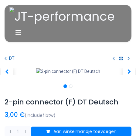
Overslaan naar inhoud
DT
2-pin connector (F) DT Deutsch
3,00
€
(Inclusief btw)
Aan winkelmandje toevoegen