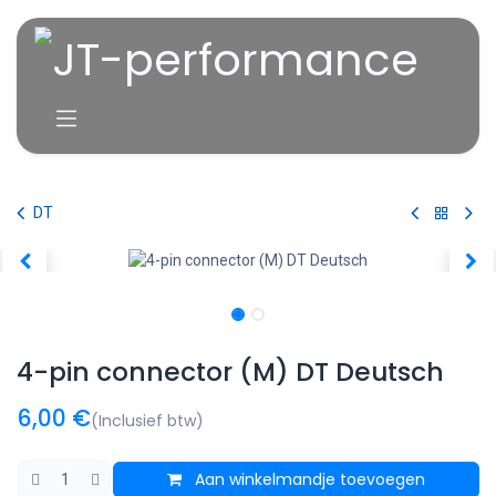
Overslaan naar inhoud
DT
4-pin connector (M) DT Deutsch
6,00
€
(Inclusief btw)
Aan winkelmandje toevoegen