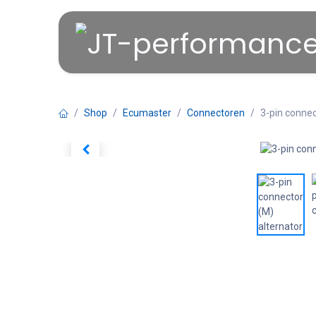
Overslaan naar inhoud
Shop
Ecumaster
Connectoren
3-pin connec