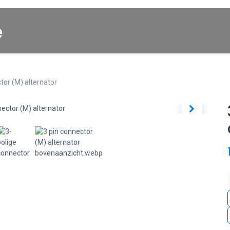
Startpagina
About us
Winkel
Cars for Sale
tor (M) alternator