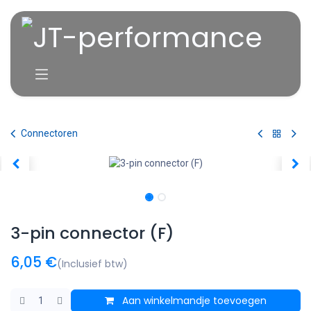
Overslaan naar inhoud
Connectoren
3-pin connector (F)
6,05
€
(Inclusief btw)
Aan winkelmandje toevoegen