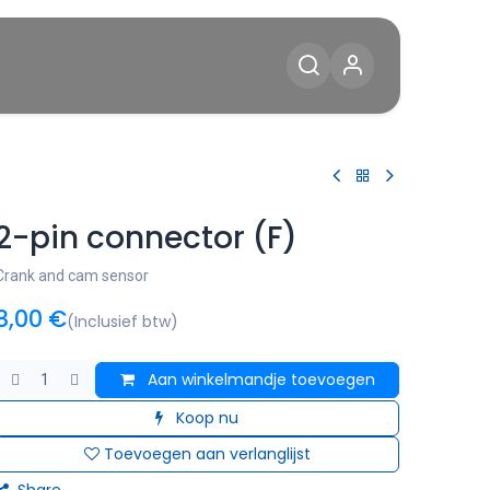
Diensten
Blog
Contact
2-pin connector (F)
Crank and cam sensor
8,00
€
(Inclusief btw)
Aan winkelmandje toevoegen
Koop nu
Toevoegen aan verlanglijst