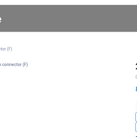
Startpagina
About us
Winkel
Cars for Sale
tor (F)