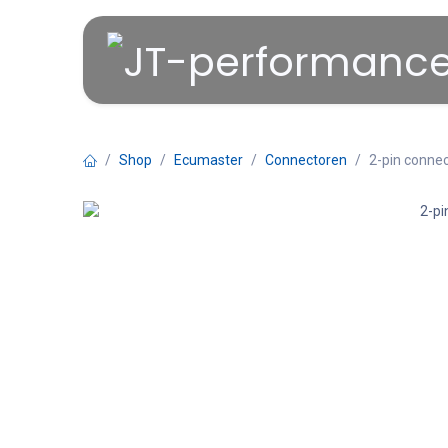
Overslaan naar inhoud
Shop
Ecumaster
Connectoren
2-pin connec