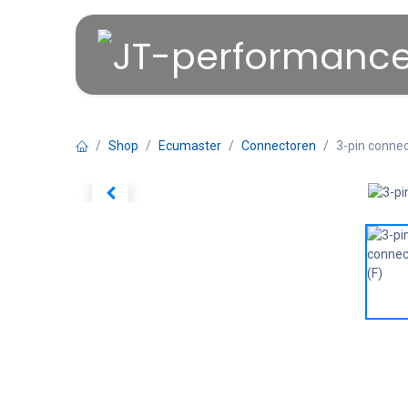
Overslaan naar inhoud
Shop
Ecumaster
Connectoren
3-pin connec