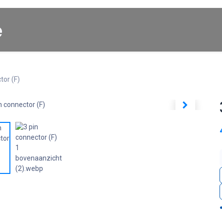
Startpagina
About us
Winkel
Cars for Sale
tor (F)