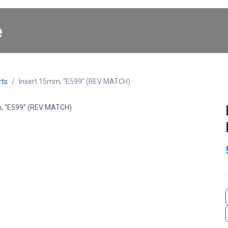
Startpagina
About us
Winkel
Cars for Sale
rts
Insert 15mm, ''E599'' (REV MATCH)