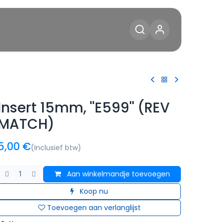
Diensten
Blog
Contact
Insert 15mm, ''E599'' (REV
MATCH)
5,00
€
(Inclusief btw)
Aan winkelmandje toevoegen
Koop nu
Toevoegen aan verlanglijst