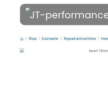
Overslaan naar inhoud
Shop
Ecumaster
Keypad and switches
Inse