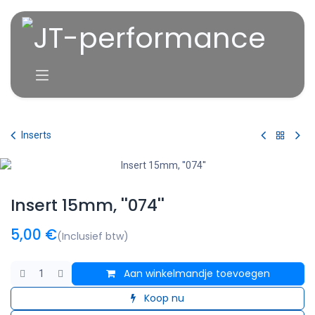
Overslaan naar inhoud
Inserts
Insert 15mm, ''074''
5,00
€
(Inclusief btw)
Aan winkelmandje toevoegen
Koop nu