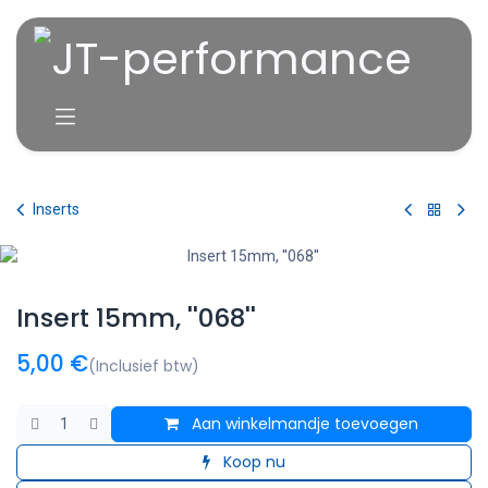
Overslaan naar inhoud
Inserts
Insert 15mm, ''068''
5,00
€
(Inclusief btw)
Aan winkelmandje toevoegen
Koop nu