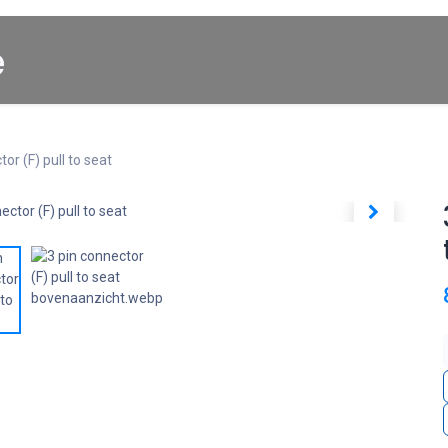
Startpagina
About us
Winkel
Cars for Sale
or (F) pull to seat