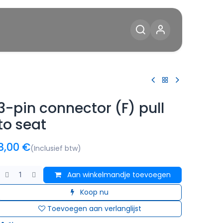
Diensten
Blog
Contact
3-pin connector (F) pull
to seat
8,00
€
(Inclusief btw)
Aan winkelmandje toevoegen
Koop nu
Toevoegen aan verlanglijst