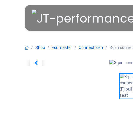
Overslaan naar inhoud
Shop
Ecumaster
Connectoren
3-pin connect