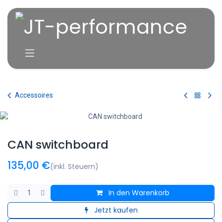
Zum Inhalt springen
Accessoires
CAN switchboard
135,00
€
(inkl. Steuern)
In den Warenkorb
Jetzt kaufen