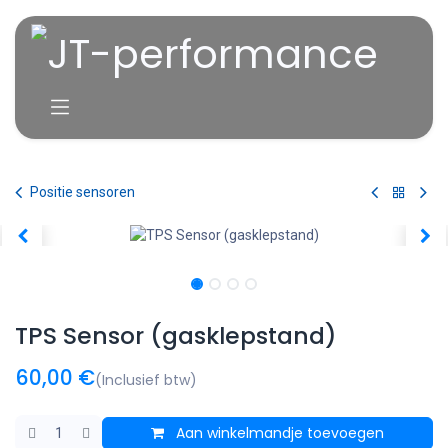
Overslaan naar inhoud
Positie sensoren
TPS Sensor (gasklepstand)
60,00
€
(Inclusief btw)
Aan winkelmandje toevoegen