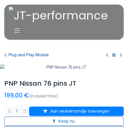
Overslaan naar inhoud
Plug-and-Play-Module
PNP Nissan 76 pins JT
199,00
€
(Inclusief btw)
Aan winkelmandje toevoegen
Koop nu