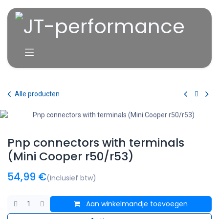
Overslaan naar inhoud
Alle producten
Pnp connectors with terminals
(Mini Cooper r50/r53)
54,99
€
(Inclusief btw)
Aan winkelmandje toevoegen