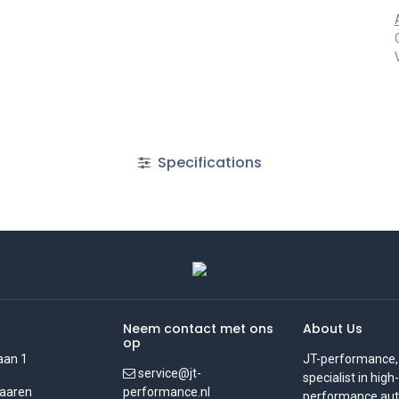
Specifications
Neem contact met ons
About Us
op
aan 1
JT-performance,
service@jt-
specialist in high-
aaren
performance.nl
performance auto