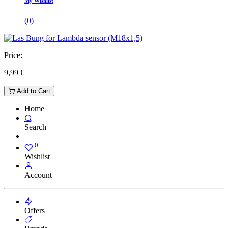
My Wishlist
(
0
)
Price:
9,99
€
Add to Cart
Home
Search
0
Wishlist
Account
Offers