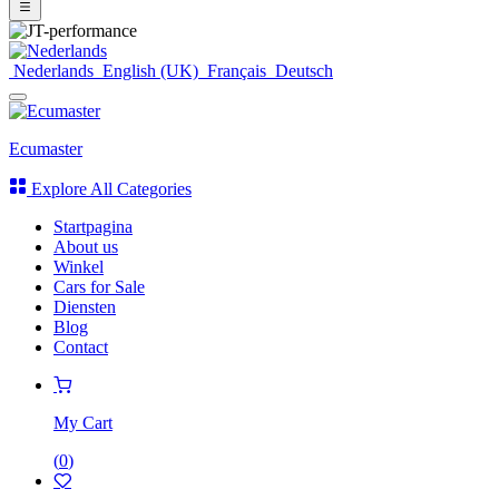
Nederlands
English (UK)
Français
Deutsch
Ecumaster
Explore All Categories
Startpagina
About us
Winkel
Cars for Sale
Diensten
Blog
Contact
My Cart
(
0
)