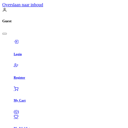
Overslaan naar inhoud
Guest
Login
Register
My Cart
(
0
)