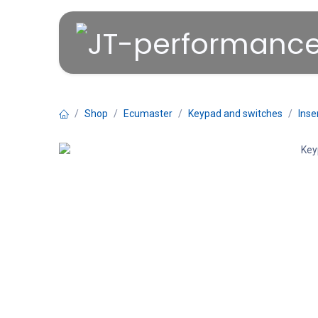
Overslaan naar inhoud
Shop
Ecumaster
Keypad and switches
Inse