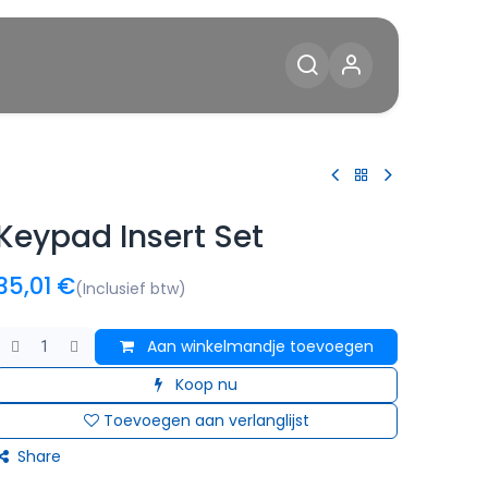
Diensten
Blog
Contact
Keypad Insert Set
35,01
€
(Inclusief btw)
Aan winkelmandje toevoegen
Koop nu
Toevoegen aan verlanglijst
Share