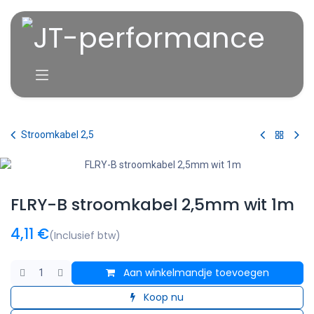
Overslaan naar inhoud
Stroomkabel 2,5
FLRY-B stroomkabel 2,5mm wit 1m
4,11
€
(Inclusief btw)
Aan winkelmandje toevoegen
Koop nu