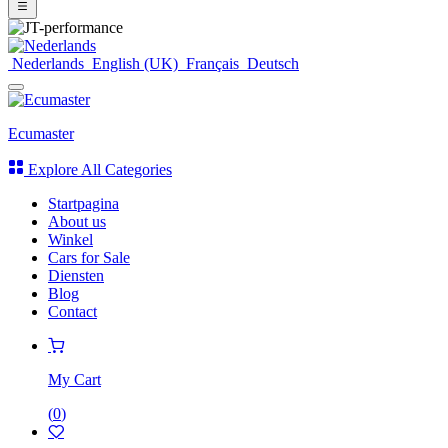
Nederlands
English (UK)
Français
Deutsch
Ecumaster
Explore All Categories
Startpagina
About us
Winkel
Cars for Sale
Diensten
Blog
Contact
My Cart
(
0
)