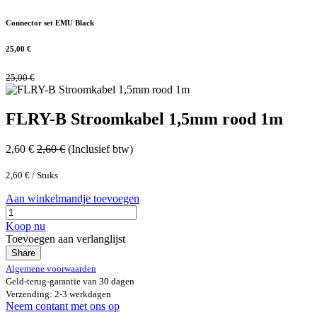
Connector set EMU Black
25,00
€
25,00
€
FLRY-B Stroomkabel 1,5mm rood 1m
2,60
€
2,60
€
(Inclusief btw)
2,60
€
/
Stuks
Aan winkelmandje toevoegen
Koop nu
Toevoegen aan verlanglijst
Share
Algemene voorwaarden
Geld-terug-garantie van 30 dagen
Verzending: 2-3 werkdagen
Neem contant met ons op