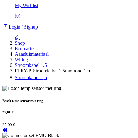
My Wishlist
(
0
)
Login
/
Signup
Shop
Ecumaster
Aansluitmateriaal
Wiring
Stroomkabel 1,5
FLRY-B Stroomkabel 1,5mm rood 1m
Stroomkabel 1,5
Bosch temp sensor met ring
25,00
€
25,00
€