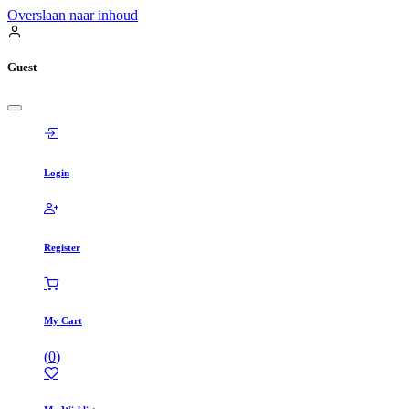
Overslaan naar inhoud
Guest
Login
Register
My Cart
(
0
)