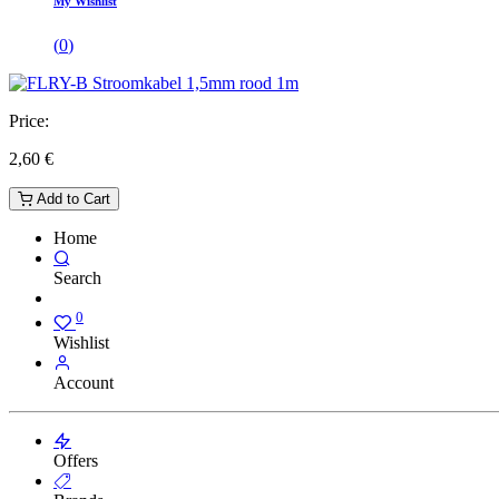
My Wishlist
(
0
)
Price:
2,60
€
Add to Cart
Home
Search
0
Wishlist
Account
Offers