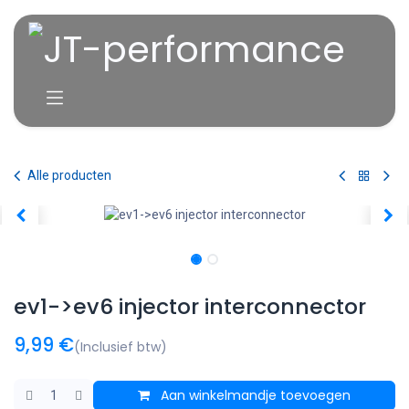
Overslaan naar inhoud
Alle producten
ev1->ev6 injector interconnector
9,99
€
(Inclusief btw)
Aan winkelmandje toevoegen