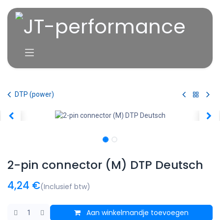
Overslaan naar inhoud
DTP (power)
2-pin connector (M) DTP Deutsch
4,24
€
(Inclusief btw)
Aan winkelmandje toevoegen