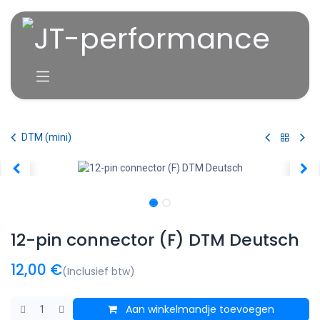
Overslaan naar inhoud
DTM (mini)
12-pin connector (F) DTM Deutsch
12,00
€
(Inclusief btw)
Aan winkelmandje toevoegen