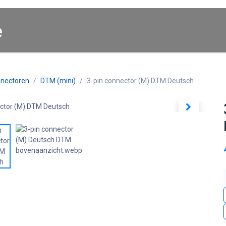
Startpagina
About us
Winkel
Cars for Sale
nectoren
DTM (mini)
3-pin connector (M) DTM Deutsch