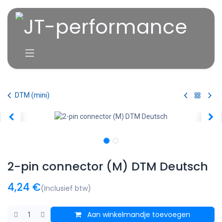
Overslaan naar inhoud
DTM (mini)
2-pin connector (M) DTM Deutsch
4,24
€
(Inclusief btw)
Aan winkelmandje toevoegen