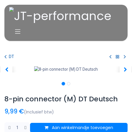
Overslaan naar inhoud
DT
8-pin connector (M) DT Deutsch
9,99
€
(Inclusief btw)
Aan winkelmandje toevoegen