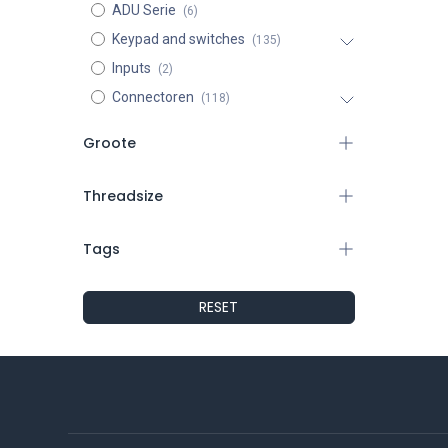
ADU Serie
(6)
Keypad and switches
(135)
Inputs
(2)
Connectoren
(118)
Groote
4mm
Threadsize
6mm
8mm
1/8 npt
Tags
10mm
m10
12mm
m12x1,5
14mm
RESET
m10x1
HDP20
K20