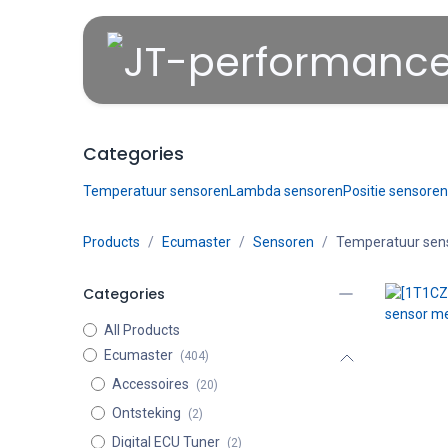
Overslaan naar inhoud
Categories
Temperatuur sensoren
Lambda sensoren
Positie sensoren
Products
Ecumaster
Sensoren
Temperatuur sen
Categories
All Products
Ecumaster
(404)
Accessoires
(20)
Ontsteking
(2)
Digital ECU Tuner
(2)