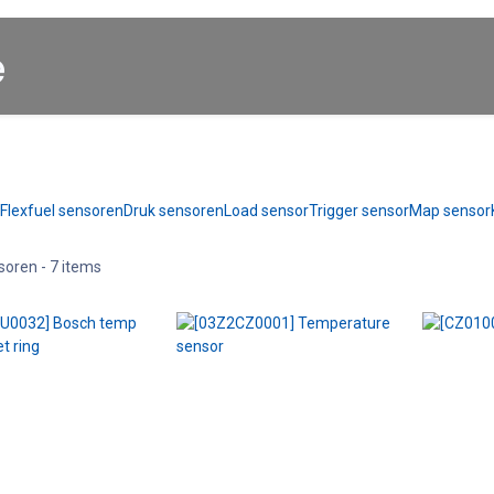
Startpagina
About us
Winkel
Cars for Sale
Flexfuel sensoren
Druk sensoren
Load sensor
Trigger sensor
Map sensor
soren
- 7 items