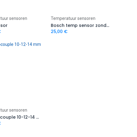
Add to Cart
Add to Cart
tuur sensoren
Temperatuur sensoren
nsor
Bosch temp sensor zonder ring
€
25,00
€
Add to Cart
tuur sensoren
Thermocouple 10-12-14 mm
€