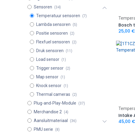
Sensoren
(34)
Temperatuur sensoren
(7)
Tempera
Lambda sensoren
(5)
25,00
€
Positie sensoren
(2)
Flexfuel sensoren
(2)
Druk sensoren
(11)
Load sensor
(1)
Trigger sensor
(2)
Map sensor
(1)
Knock sensor
(1)
Thermal cameras
(2)
Plug-and-Play-Module
(37)
Tempera
Merchandise 2
(4)
Aansluitmateriaal
45,00
(36)
PMU serie
(8)