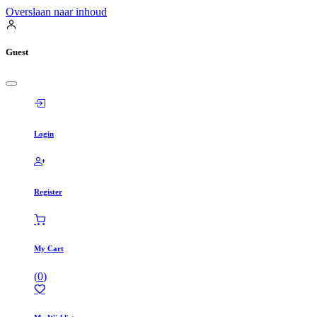
Overslaan naar inhoud
Guest
Login
Register
My Cart
(
0
)