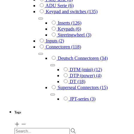
ADU Serie
(6)
Keypad and switches
(135)
Inserts
(126)
Keypads
(6)
Steeringwheel
(3)
Inputs
(2)
Connectoren
(118)
Deutsch Connectoren
(34)
DTM (mini)
(12)
DTP (power)
(4)
DT
(18)
Superseal Connectors
(15)
JPT-series
(3)
Tags