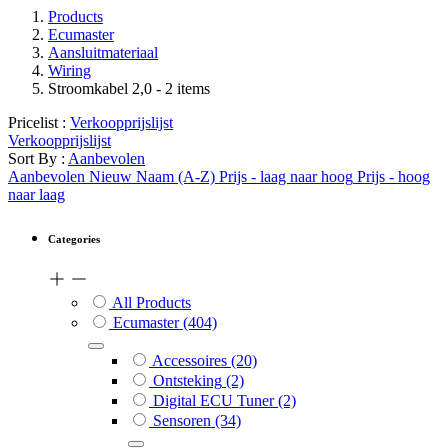
Products
Ecumaster
Aansluitmateriaal
Wiring
Stroomkabel 2,0
- 2 items
Pricelist :
Verkoopprijslijst
Verkoopprijslijst
Sort By :
Aanbevolen
Aanbevolen
Nieuw
Naam (A-Z)
Prijs - laag naar hoog
Prijs - hoog
naar laag
Categories
All Products
Ecumaster
(404)
Accessoires
(20)
Ontsteking
(2)
Digital ECU Tuner
(2)
Sensoren
(34)