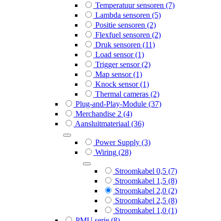
Temperatuur sensoren
(7)
Lambda sensoren
(5)
Positie sensoren
(2)
Flexfuel sensoren
(2)
Druk sensoren
(11)
Load sensor
(1)
Trigger sensor
(2)
Map sensor
(1)
Knock sensor
(1)
Thermal cameras
(2)
Plug-and-Play-Module
(37)
Merchandise 2
(4)
Aansluitmateriaal
(36)
Power Supply
(3)
Wiring
(28)
Stroomkabel 0,5
(7)
Stroomkabel 1,5
(8)
Stroomkabel 2,0
(2)
Stroomkabel 2,5
(8)
Stroomkabel 1,0
(1)
PMU serie
(8)