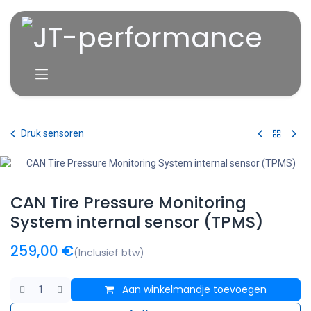
Overslaan naar inhoud
Druk sensoren
CAN Tire Pressure Monitoring
System internal sensor (TPMS)
259,00
€
(Inclusief btw)
Aan winkelmandje toevoegen