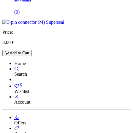
My Wishlist
(
0
)
Price:
3,00
€
Add to Cart
Home
Search
0
Wishlist
Account
Offers