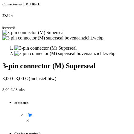
Connector set EMU Black
25,00
€
25,00
€
3-pin connector (M) Superseal
3,00
€
3,00
€
(Inclusief btw)
3,00
€
/
Stuks
contacten
3
Gender (terminal)