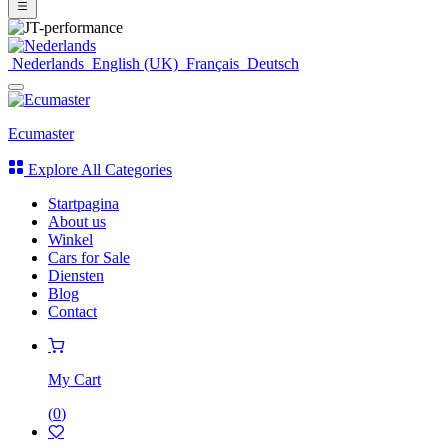
Nederlands
English (UK)
Français
Deutsch
Ecumaster
Explore All Categories
Startpagina
About us
Winkel
Cars for Sale
Diensten
Blog
Contact
My Cart
(
0
)