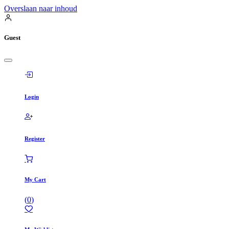
Overslaan naar inhoud
Guest
Login
Register
My Cart
(
0
)