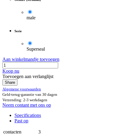
male
Serie
Superseal
Aan winkelmandje toevoegen
Koop nu
Toevoegen aan verlanglijst
Share
Algemene voorwaarden
Geld-terug-garantie van 30 dagen
Verzending: 2-3 werkdagen
Neem contant met ons op
Specifications
Past op
contacten
3