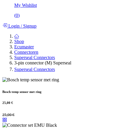
My Wishlist
(
0
)
Login
/
Signup
Shop
Ecumaster
Connectoren
Superseal Connectors
3-pin connector (M) Superseal
Superseal Connectors
Bosch temp sensor met ring
25,00
€
25,00
€