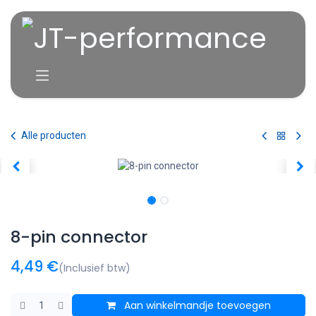
Overslaan naar inhoud
Alle producten
8-pin connector
4,49
€
(Inclusief btw)
Aan winkelmandje toevoegen