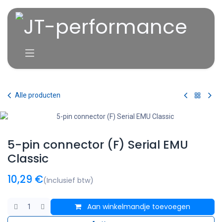
Overslaan naar inhoud
Alle producten
5-pin connector (F) Serial EMU
Classic
10,29
€
(Inclusief btw)
Aan winkelmandje toevoegen