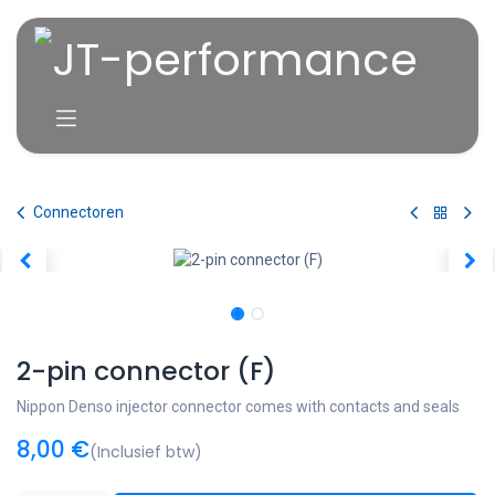
Overslaan naar inhoud
Connectoren
2-pin connector (F)
Nippon Denso injector connector comes with contacts and seals
8,00
€
(Inclusief btw)