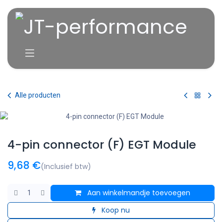
Overslaan naar inhoud
Alle producten
4-pin connector (F) EGT Module
9,68
€
(Inclusief btw)
Aan winkelmandje toevoegen
Koop nu