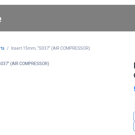
Startpagina
About us
Winkel
Cars for Sale
rts
Insert 15mm, ''S037'' (AIR COMPRESSOR)