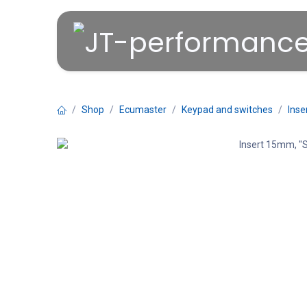
Overslaan naar inhoud
Shop
Ecumaster
Keypad and switches
Inse