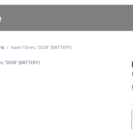
Startpagina
About us
Winkel
Cars for Sale
rts
Insert 15mm, "S034" (BATTERY)