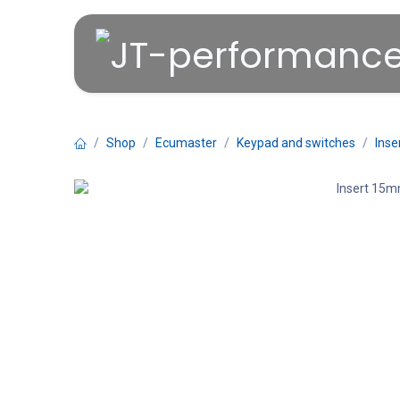
Overslaan naar inhoud
Shop
Ecumaster
Keypad and switches
Inse