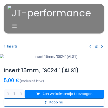
Overslaan naar inhoud
Inserts
Insert 15mm, ''S024'' (ALS1)
5,00
€
(Inclusief btw)
Aan winkelmandje toevoegen
Koop nu