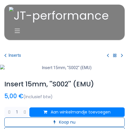
Overslaan naar inhoud
Inserts
Insert 15mm, ''S002'' (EMU)
5,00
€
(Inclusief btw)
Aan winkelmandje toevoegen
Koop nu