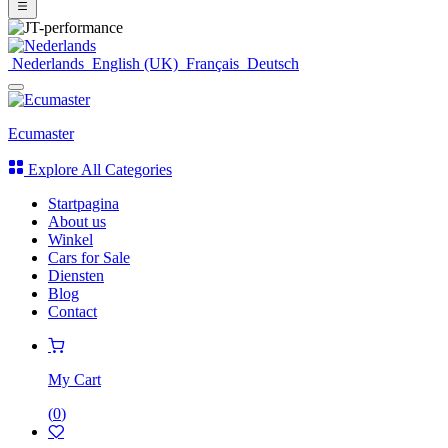
Nederlands
English (UK)
Français
Deutsch
Ecumaster
Explore All Categories
Startpagina
About us
Winkel
Cars for Sale
Diensten
Blog
Contact
My Cart
(
0
)