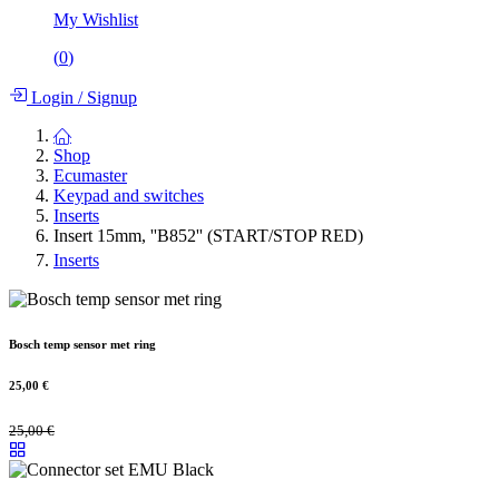
My Wishlist
(
0
)
Login
/
Signup
Shop
Ecumaster
Keypad and switches
Inserts
Insert 15mm, ''B852'' (START/STOP RED)
Inserts
Bosch temp sensor met ring
25,00
€
25,00
€