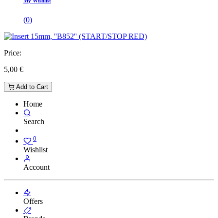
My Wishlist
(
0
)
Price:
5,00
€
Add to Cart
Home
Search
0
Wishlist
Account
Offers