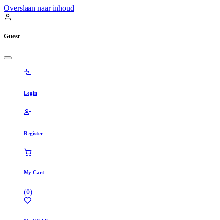
Overslaan naar inhoud
Guest
Login
Register
My Cart
(
0
)