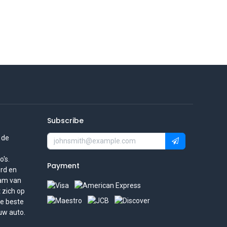
Subscribe
 de
's.
Payment
rd en
eam van
t zich op
de beste
uw auto.