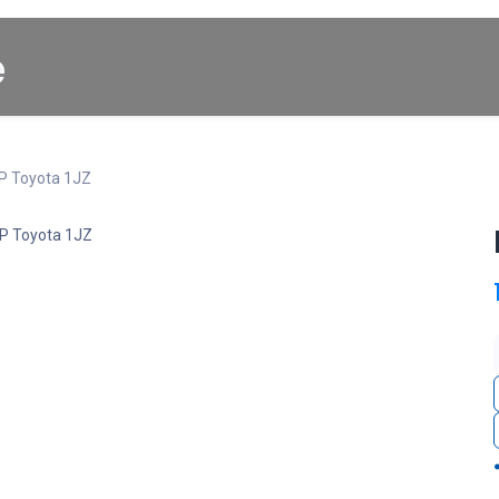
Startpagina
About us
Winkel
Cars for Sale
P Toyota 1JZ