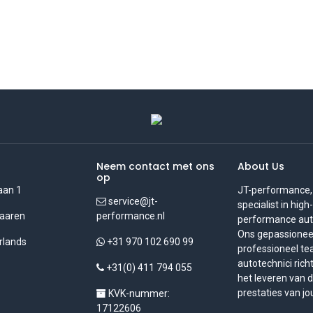
Neem contact met ons
About Us
op
aan 1
JT-performance,
service@jt-
specialist in high-
aaren
performance.nl
performance auto
Ons gepassionee
rlands
+31 970 102 690 99
professioneel t
autotechnici rich
+31(0) 411 794 055
het leveren van 
prestaties van jo
KVK-nummer:
17122606