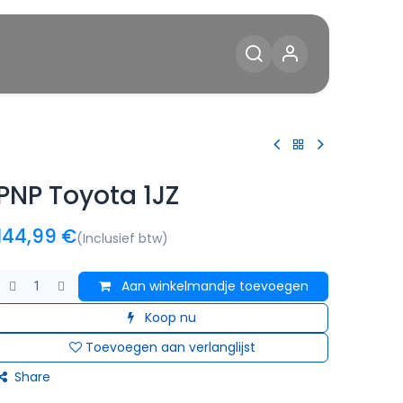
Diensten
Blog
Contact
PNP Toyota 1JZ
144,99
€
(Inclusief btw)
Aan winkelmandje toevoegen
Koop nu
Toevoegen aan verlanglijst
Share