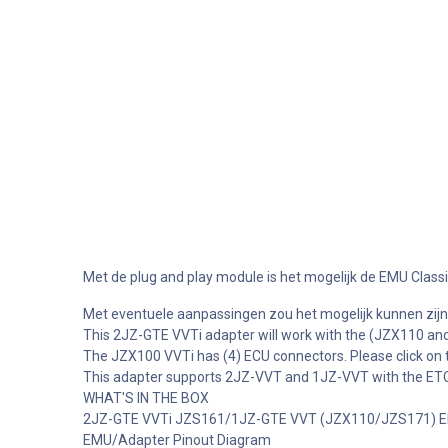
Met de plug and play module is het mogelijk de EMU Classi
Met eventuele aanpassingen zou het mogelijk kunnen zijn
This 2JZ-GTE VVTi adapter will work with the (JZX110 and
The JZX100 VVTi has (4) ECU connectors. Please click on th
This adapter supports 2JZ-VVT and 1JZ-VVT with the ETCS-
WHAT'S IN THE BOX
2JZ-GTE VVTi JZS161/1JZ-GTE VVT (JZX110/JZS171) EMU
EMU/Adapter Pinout Diagram