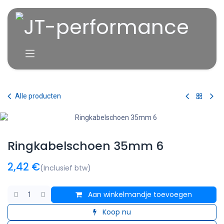
Overslaan naar inhoud
Alle producten
Ringkabelschoen 35mm 6
2,42
€
(Inclusief btw)
Aan winkelmandje toevoegen
Koop nu