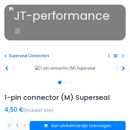
Overslaan naar inhoud
Superseal Connectors
1-pin connector (M) Superseal
4,50
€
(Inclusief btw)
Aan winkelmandje toevoegen