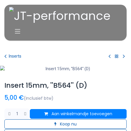
Overslaan naar inhoud
Inserts
Insert 15mm, ''B564'' (D)
5,00
€
(Inclusief btw)
Aan winkelmandje toevoegen
Koop nu