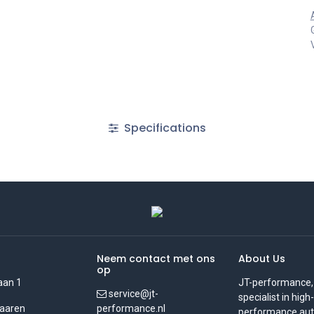
Specifications
Neem contact met ons
About Us
op
aan 1
JT-performance,
service@jt-
specialist in high-
aaren
performance.nl
performance auto