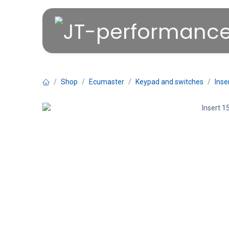
Overslaan naar inhoud
Shop
Ecumaster
Keypad and switches
Inse