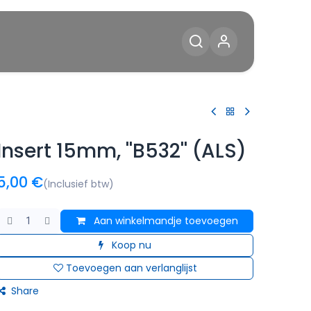
Diensten
Blog
Contact
Insert 15mm, ''B532'' (ALS)
5,00
€
(Inclusief btw)
Aan winkelmandje toevoegen
Koop nu
Toevoegen aan verlanglijst
Share