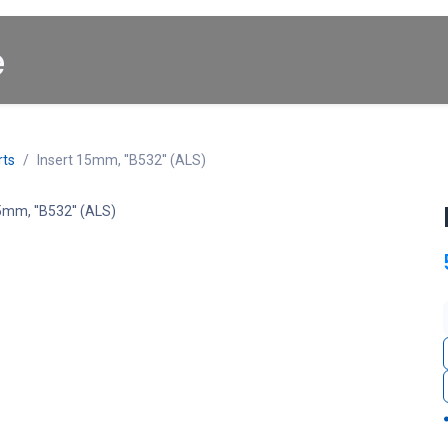
Startpagina
About us
Winkel
Cars for Sale
rts
Insert 15mm, ''B532'' (ALS)